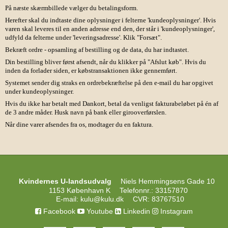
På næste skærmbillede vælger du betalingsform.
Herefter skal du indtaste dine oplysninger i felterne 'kundeoplysninger'. Hvis
varen skal leveres til en anden adresse end den, der står i 'kundeoplysninger',
udfyld da felterne under 'leveringsadresse'. Klik "Forsæt".
Bekræft ordre - opsamling af bestilling og de data, du har indtastet.
Din bestilling bliver først afsendt, når du klikker på "Afslut køb". Hvis du
inden da forlader siden, er købstransaktionen ikke gennemført.
Systemet sender dig straks en ordrebekræftelse på den e-mail du har opgivet
under kundeoplysninger.
Hvis du ikke har betalt med Dankort, betal da venligst fakturabeløbet på én af
de 3 andre måder. Husk navn på bank eller girooverførslen.
Når dine varer afsendes fra os, modtager du en faktura.
Kvindernes U-landsudvalg
Niels Hemmingsens Gade 10
1153 København K
Telefonnr.
:
33157870
E-mail
:
kulu@kulu.dk
CVR
:
83767510
Facebook
Youtube
Linkedin
Instagram